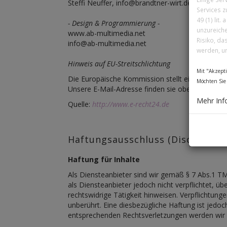
Steffi Neuffer, info@brandtner-wirt.de
Services z
49 (1) lit
- Design & Programmierung -
unzureich
www.ab-multimedia.net
Risiko, d
info@ab-multimedia.net
werden, u
Hinweis auf EU-Streitschlichtung
Mit "Akzepti
Die Europäische Kommission stellt eine Plattform
Möchten Sie 
Unsere E-Mail-Adresse finden sie oben im Impr
Mehr Inf
Quelle:
http://www.e-recht24.de
Haftungsausschluss (Disclaimer)
Haftung für Inhalte
Als Diensteanbieter sind wir gemäß § 7 Abs.1 TM
als Diensteanbieter jedoch nicht verpflichtet, 
rechtswidrige Tätigkeit hinweisen. Verpflichtu
unberührt. Eine diesbezügliche Haftung ist jedo
entsprechenden Rechtsverletzungen werden wir 