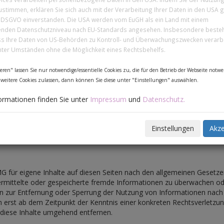
ustimmen, erklären Sie sich auch mit der Verarbeitung Ihrer Daten in den USA 
. a DSGVO einverstanden. Die USA werden vom EuGH als ein Land mit einem
enden Datenschutzniveau nach EU-Standards angesehen. Insbesondere beste
ass Ihre Daten von US-Behörden zu Kontroll- und Überwachungszwecken verarbe
nter Umständen ohne die Möglichkeit eines Rechtsbehelfs.
eren" lassen Sie nur notwendige/essentielle Cookies zu, die für den Betrieb der Webseite notwe
 zur Online-Streitbeilegung (OS) bereit:
http://ec.europa.eu/consume
weitere Cookies zulassen, dann können Sie diese unter "Einstellungen" auswählen.
essum.
ormationen finden Sie unter
Impressum
und
Datenschutz.
Einstellungen
Akze
G für eigene Inhalte auf diesen Seiten nach den allgemeinen Gesetze
übermittelte oder gespeicherte fremde Informationen zu überwachen o
ngen zur Entfernung oder Sperrung der Nutzung von Informationen nac
ch erst ab dem Zeitpunkt der Kenntnis einer konkreten Rechtsverletz
diese Inhalte umgehend entfernen.