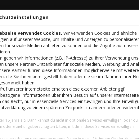
Home
Aktuelles
Impre
chutzeinstellungen
ebseite verwendet Cookies.
Wir verwenden Cookies und ähnliche
gien auf unserer Website, um Inhalte und Anzeigen zu personalisiere
n für soziale Medien anbieten zu können und die Zugriffe auf unsere
ieren.
 geben wir Informationen (z.B. IP-Adresse) zu Ihrer Verwendung uns
n unsere Partner/Drittanbieter für soziale Medien, Werbung und Anal
Unsere Partner führen diese Informationen möglicherweise mit weiter
, die Sie ihnen bereitgestellt haben oder die sie im Rahmen Ihrer Nu
gesammelt haben.
ruf unserer Internetseite erhalten diese externen Anbieter ggf.
bezogene Informationen über Ihren Besuch auf unserer Internetseite
 das Recht, nur in essenzielle Services einzuwilligen und Ihre Einwillig
utzerklärung zu einem späteren Zeitpunkt zu ändern oder zu widerruf
ter 16 Jahre alt? Dann kannst du nicht in optionale Services einwilligen, oder du
rn oder Erziehungsberechtigten bitten, mit dir in diese Services einzuwilligen.
n Sie uns bitte eine E-Mail oder wenden Sie sich direkt an die für 
rvices verarbeiten personenbezogene Daten in den USA. Indem Sie der Nutzung