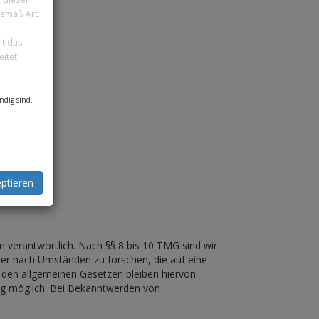
gemäß Art.
ht das
itet
ndig sind.
rs/odr
ptieren
n verantwortlich. Nach §§ 8 bis 10 TMG sind wir
der nach Umständen zu forschen, die auf eine
h den allgemeinen Gesetzen bleiben hiervon
ung möglich. Bei Bekanntwerden von